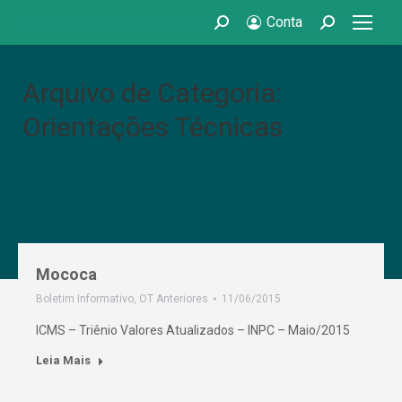
Conta
Search:
Search:
Arquivo de Categoria:
Orientações Técnicas
Mococa
Boletim Informativo
,
OT Anteriores
11/06/2015
ICMS – Triênio Valores Atualizados – INPC – Maio/2015
Leia Mais