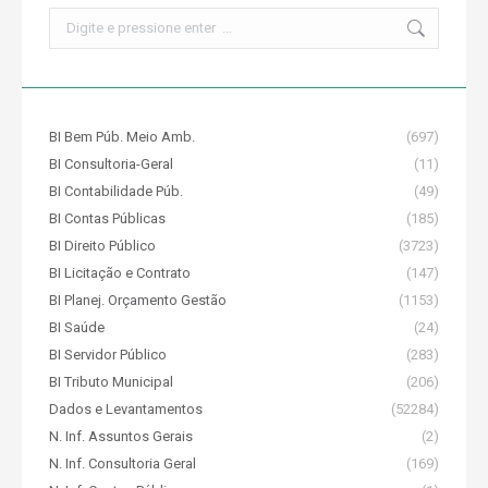
Search:
BI Bem Púb. Meio Amb.
(697)
BI Consultoria-Geral
(11)
BI Contabilidade Púb.
(49)
BI Contas Públicas
(185)
BI Direito Público
(3723)
BI Licitação e Contrato
(147)
BI Planej. Orçamento Gestão
(1153)
BI Saúde
(24)
BI Servidor Público
(283)
BI Tributo Municipal
(206)
Dados e Levantamentos
(52284)
N. Inf. Assuntos Gerais
(2)
N. Inf. Consultoria Geral
(169)