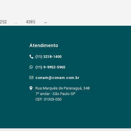
252
…
4385
→
Atendimento
(11) 3218-1400
(11) 9-9952-5965
conam@conam.com.br
Rua Marquês de Paranaguá, 348
7º andar - São Paulo-SP
CEP.: 01303-050