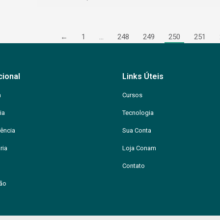
←
1
…
248
249
250
251
cional
Links Úteis
m
Cursos
ia
Tecnologia
ência
Sua Conta
ria
Loja Conam
Contato
ção