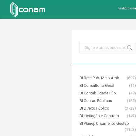
Instituciona
Search:
BI Bem Púb. Meio Amb.
(697)
BI Consultoria-Geral
(11)
BI Contabilidade Púb.
(49)
BI Contas Públicas
(185)
BI Direito Público
(3723)
BI Licitação e Contrato
(147)
BI Planej. Orçamento Gestão
(1153)