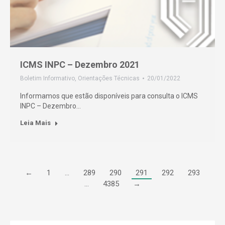
ICMS INPC – Dezembro 2021
Boletim Informativo
,
Orientações Técnicas
20/01/2022
Informamos que estão disponíveis para consulta o ICMS
INPC – Dezembro…
Leia Mais
←
1
…
289
290
291
292
293
…
4385
→