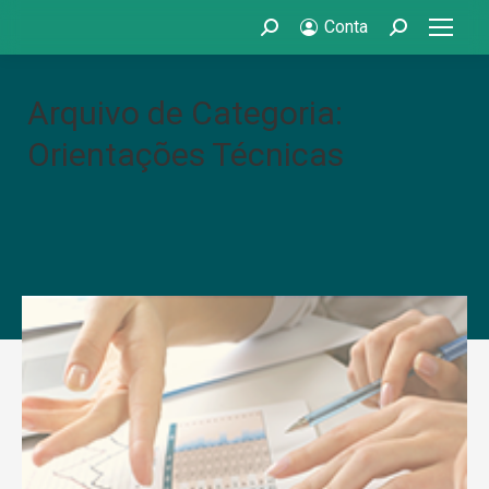
Conta
Search:
Search:
Arquivo de Categoria:
Orientações Técnicas