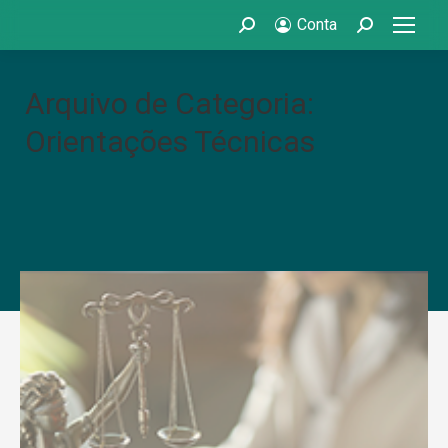
Conta
Search:
Search:
Arquivo de Categoria:
Orientações Técnicas