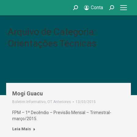
Conta
Search:
Search:
Arquivo de Categoria:
Orientações Técnicas
Mogi Guacu
Boletim Informativo
,
OT Anteriores
13/03/2015
FPM – 1º Decêndio – Previsão Mensal – Trimestral-
março/2015.
Leia Mais