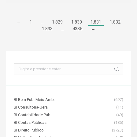
←
1
…
1.829
1.830
1.831
1.832
1.833
…
4385
→
Search:
BI Bem Púb. Meio Amb.
(697)
BI Consultoria-Geral
(11)
BI Contabilidade Púb.
(49)
BI Contas Públicas
(185)
BI Direito Público
(3723)