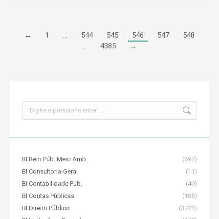
←
1
…
544
545
546
547
548
…
4385
→
Search:
BI Bem Púb. Meio Amb.
(697)
BI Consultoria-Geral
(11)
BI Contabilidade Púb.
(49)
BI Contas Públicas
(185)
BI Direito Público
(3723)