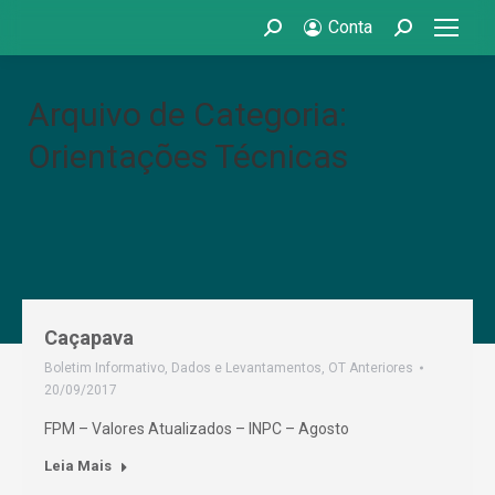
Conta
Search:
Search:
Arquivo de Categoria:
Orientações Técnicas
Caçapava
Boletim Informativo
,
Dados e Levantamentos
,
OT Anteriores
20/09/2017
FPM – Valores Atualizados – INPC – Agosto
Leia Mais