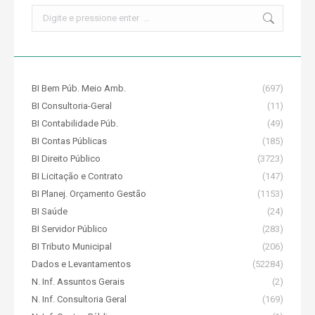
Search:
BI Bem Púb. Meio Amb.
(697)
BI Consultoria-Geral
(11)
BI Contabilidade Púb.
(49)
BI Contas Públicas
(185)
BI Direito Público
(3723)
BI Licitação e Contrato
(147)
BI Planej. Orçamento Gestão
(1153)
BI Saúde
(24)
BI Servidor Público
(283)
BI Tributo Municipal
(206)
Dados e Levantamentos
(52284)
N. Inf. Assuntos Gerais
(2)
N. Inf. Consultoria Geral
(169)