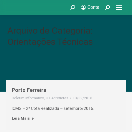
Conta
Search:
Search:
Arquivo de Categoria:
Orientações Técnicas
Porto Ferreira
Boletim Informativo
,
OT Anteriores
13/09/2016
ICMS – 2ª Cota Realizada – setembro/2016.
Leia Mais