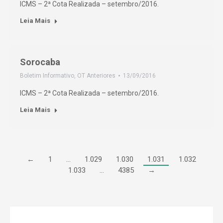
ICMS – 2ª Cota Realizada – setembro/2016.
Leia Mais
Sorocaba
Boletim Informativo
,
OT Anteriores
13/09/2016
ICMS – 2ª Cota Realizada – setembro/2016.
Leia Mais
←
1
…
1.029
1.030
1.031
1.032
1.033
…
4385
→