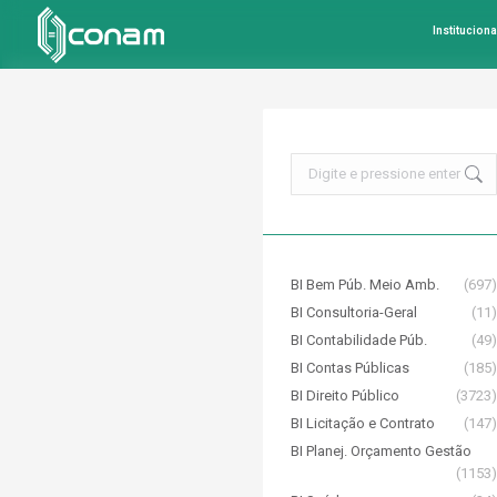
Instituciona
Search:
BI Bem Púb. Meio Amb.
(697)
BI Consultoria-Geral
(11)
BI Contabilidade Púb.
(49)
BI Contas Públicas
(185)
BI Direito Público
(3723)
BI Licitação e Contrato
(147)
BI Planej. Orçamento Gestão
(1153)