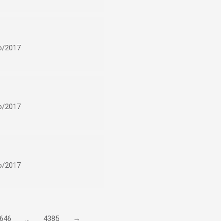
ho/2017
ho/2017
ho/2017
646
…
4385
→