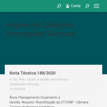
Conta
Search:
Search:
Arquivo de Categoria:
Orientações Técnicas
Nota Técnica 188/2020
N. Tec. Plan., Orçam. e Gestão
,
Nota Técnica
,
Orientações Técnicas
31/03/2020
Área: Planejamento Orçamento e
Gestão. Assunto: Reinstituição da CTCONF– Câmara