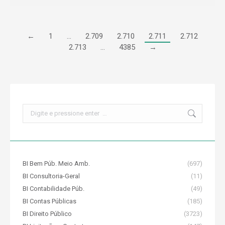
←
1
…
2.709
2.710
2.711
2.712
2.713
…
4385
→
Search:
BI Bem Púb. Meio Amb.
(697)
BI Consultoria-Geral
(11)
BI Contabilidade Púb.
(49)
BI Contas Públicas
(185)
BI Direito Público
(3723)