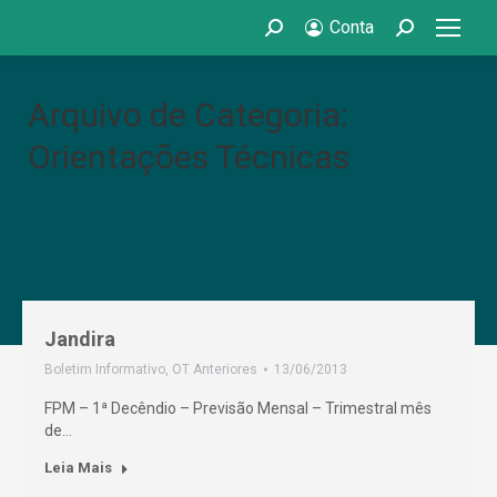
Conta
Search:
Search:
Arquivo de Categoria:
Orientações Técnicas
Jandira
Boletim Informativo
,
OT Anteriores
13/06/2013
FPM – 1ª Decêndio – Previsão Mensal – Trimestral mês
de…
Leia Mais