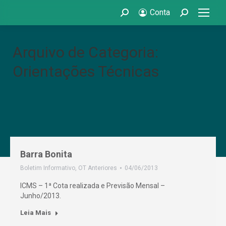
Conta
Search:
Search:
Arquivo de Categoria:
Orientações Técnicas
Barra Bonita
Boletim Informativo
,
OT Anteriores
04/06/2013
ICMS – 1ª Cota realizada e Previsão Mensal –
Junho/2013.
Leia Mais