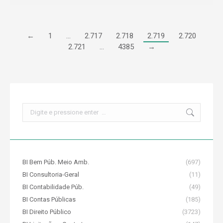
←
1
…
2.717
2.718
2.719
2.720
2.721
…
4385
→
Search:
BI Bem Púb. Meio Amb.
(697)
BI Consultoria-Geral
(11)
BI Contabilidade Púb.
(49)
BI Contas Públicas
(185)
BI Direito Público
(3723)