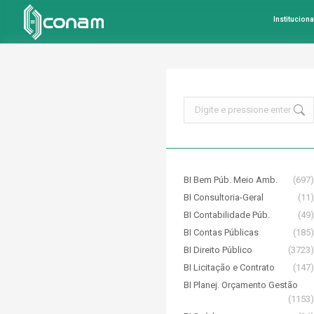
Instituciona
Search:
BI Bem Púb. Meio Amb.
(697)
BI Consultoria-Geral
(11)
BI Contabilidade Púb.
(49)
BI Contas Públicas
(185)
BI Direito Público
(3723)
BI Licitação e Contrato
(147)
BI Planej. Orçamento Gestão
(1153)