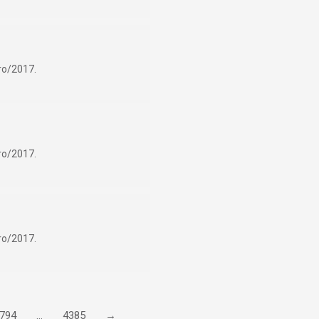
ro/2017.
ro/2017.
ro/2017.
794
…
4385
→