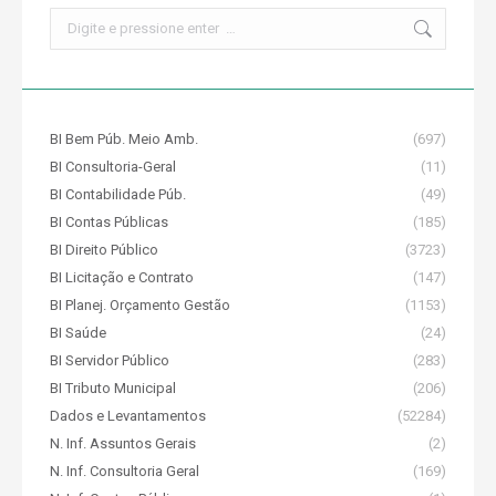
Search:
BI Bem Púb. Meio Amb.
(697)
BI Consultoria-Geral
(11)
BI Contabilidade Púb.
(49)
BI Contas Públicas
(185)
BI Direito Público
(3723)
BI Licitação e Contrato
(147)
BI Planej. Orçamento Gestão
(1153)
BI Saúde
(24)
BI Servidor Público
(283)
BI Tributo Municipal
(206)
Dados e Levantamentos
(52284)
N. Inf. Assuntos Gerais
(2)
N. Inf. Consultoria Geral
(169)