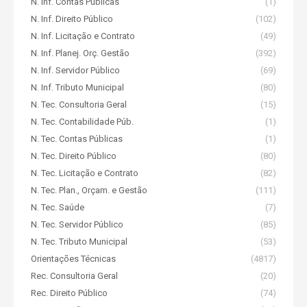
N. Inf. Contas Públicas
(1)
N. Inf. Direito Público
(102)
N. Inf. Licitação e Contrato
(49)
N. Inf. Planej. Orç. Gestão
(392)
N. Inf. Servidor Público
(69)
N. Inf. Tributo Municipal
(80)
N. Tec. Consultoria Geral
(15)
N. Tec. Contabilidade Púb.
(1)
N. Tec. Contas Públicas
(1)
N. Tec. Direito Público
(80)
N. Tec. Licitação e Contrato
(82)
N. Tec. Plan., Orçam. e Gestão
(111)
N. Tec. Saúde
(7)
N. Tec. Servidor Público
(85)
N. Tec. Tributo Municipal
(53)
Orientações Técnicas
(4817)
Rec. Consultoria Geral
(20)
Rec. Direito Público
(74)