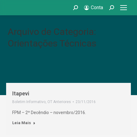
Conta
Search:
Search:
Arquivo de Categoria:
Orientações Técnicas
Itapevi
Boletim Informativo
,
OT Anteriores
23/11/2016
FPM – 2º Decêndio – novembro/2016.
Leia Mais