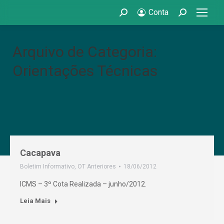
Conta
Search:
Search:
Arquivo de Categoria:
Orientações Técnicas
Cacapava
Boletim Informativo
,
OT Anteriores
18/06/2012
ICMS – 3º Cota Realizada – junho/2012.
Leia Mais