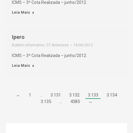
ICMS – 3º Cota Realizada – junho/2012.
Leia Mais
Ipero
Boletim Informativo
,
OT Anteriores
18/06/2012
ICMS – 3º Cota Realizada – junho/2012.
Leia Mais
←
1
…
3.131
3.132
3.133
3.134
3.135
…
4385
→