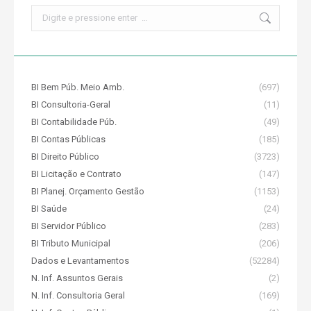
Search:
BI Bem Púb. Meio Amb.
(697)
BI Consultoria-Geral
(11)
BI Contabilidade Púb.
(49)
BI Contas Públicas
(185)
BI Direito Público
(3723)
BI Licitação e Contrato
(147)
BI Planej. Orçamento Gestão
(1153)
BI Saúde
(24)
BI Servidor Público
(283)
BI Tributo Municipal
(206)
Dados e Levantamentos
(52284)
N. Inf. Assuntos Gerais
(2)
N. Inf. Consultoria Geral
(169)