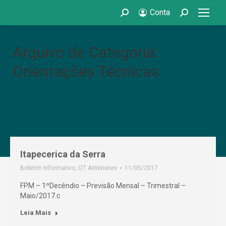
Conta
Search:
Search:
Arquivo de Categoria:
Orientações Técnicas
Itapecerica da Serra
Boletim Informativo
,
OT Anteriores
11/05/2017
FPM – 1ºDecêndio – Previsão Mensal – Trimestral –
Maio/2017.c
Leia Mais