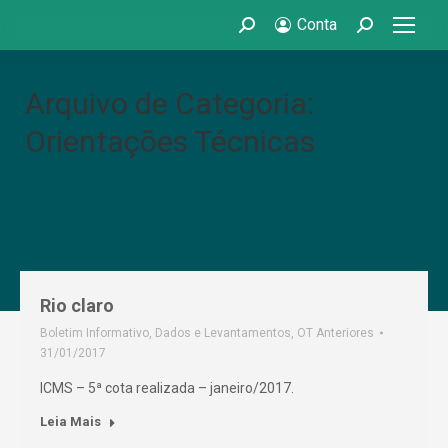
Conta
Search:
Search:
Arquivo de Categoria:
Orientações Técnicas
Rio claro
Boletim Informativo
,
Dados e Levantamentos
,
OT Anteriores
31/01/2017
ICMS – 5ª cota realizada – janeiro/2017.
Leia Mais