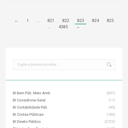
←
1
…
821
822
823
824
825
…
4385
→
Search:
BI Bem Púb. Meio Amb.
(697)
BI Consultoria-Geral
(11)
BI Contabilidade Púb.
(49)
BI Contas Públicas
(185)
BI Direito Público
(3723)