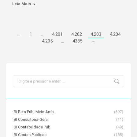
Leia Mais
←
1
…
4.201
4.202
4.203
4.204
4.205
…
4385
→
Search:
BI Bem Púb. Meio Amb.
(697)
BI Consultoria-Geral
(11)
BI Contabilidade Púb.
(49)
BI Contas Públicas
(185)