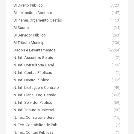
BI Direito Público
(3723)
BI Licitação e Contrato
(147)
BI Planej. Orçamento Gestão
(1153)
BI Saúde
(24)
BI Servidor Público
(283)
BI Tributo Municipal
(206)
Dados e Levantamentos
(52284)
N. Inf. Assuntos Gerais
(2)
N. Inf. Consultoria Geral
(169)
N. Inf. Contas Públicas
(1)
N. Inf. Direito Público
(102)
N. Inf. Licitação e Contrato
(49)
N. Inf. Planej. Orç. Gestão
(392)
N. Inf. Servidor Público
(69)
N. Inf. Tributo Municipal
(80)
N. Tec. Consultoria Geral
(15)
N. Tec. Contabilidade Púb.
(1)
N. Tec. Contas Públicas
(1)