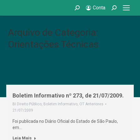
Conta
Search:
Search:
Arquivo de Categoria:
Orientações Técnicas
Boletim Informativo nº 273, de 21/07/2009.
BI Direito Público
,
Boletim Informativo
,
OT Anteriores
21/07/2009
Foi publicada no Diário Oficial do Estado de São Paulo,
em…
Leia Mais