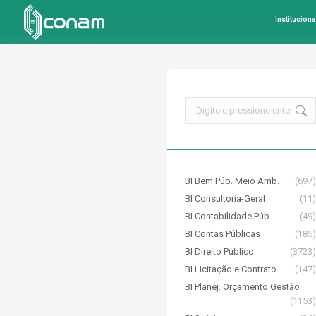
Instituciona
Search:
BI Bem Púb. Meio Amb.
(697)
BI Consultoria-Geral
(11)
BI Contabilidade Púb.
(49)
BI Contas Públicas
(185)
BI Direito Público
(3723)
BI Licitação e Contrato
(147)
BI Planej. Orçamento Gestão
(1153)