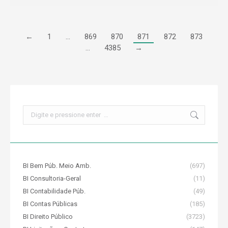
←
1
…
869
870
871
872
873
…
4385
→
Search:
BI Bem Púb. Meio Amb.
(697)
BI Consultoria-Geral
(11)
BI Contabilidade Púb.
(49)
BI Contas Públicas
(185)
BI Direito Público
(3723)