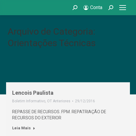
Conta
Search:
Search:
Arquivo de Categoria:
Orientações Técnicas
Lencois Paulista
Boletim Informativo
,
OT Anteriores
29/12/2016
REPASSE DE RECURSOS. FPM. REPATRIAÇÃO DE
RECURSOS DO EXTERIOR
Leia Mais