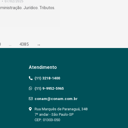
s
07/02/2025
nistração. Jurídico. Tributos.
0
…
4385
→
Atendimento
(11) 3218-1400
(11) 9-9952-5965
conam@conam.com.br
Rua Marquês de Paranaguá, 348
7º andar - São Paulo-SP
CEP.: 01303-050