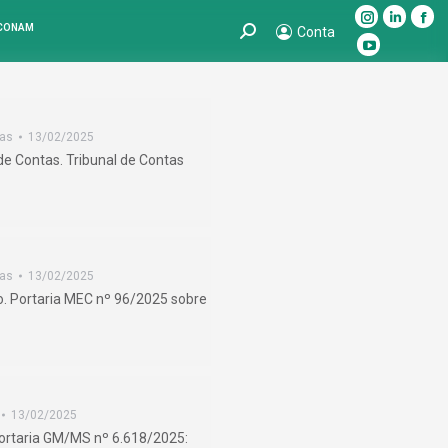
Instagram
Linkedin
Fac
 CONAM
Search:
Conta
page
page
pag
YouTube
opens
opens
ope
page
in
in
in
opens
new
new
ne
in
cas
13/02/2025
window
window
win
new
de Contas. Tribunal de Contas
window
cas
13/02/2025
o. Portaria MEC nº 96/2025 sobre
13/02/2025
Portaria GM/MS nº 6.618/2025: