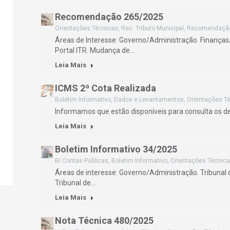
Recomendação 265/2025
Orientações Técnicas
,
Rec. Tributo Municipal
,
Recomendaçã
Áreas de Interesse: Governo/Administração. Finanças/
Portal ITR. Mudança de…
Leia Mais
ICMS 2ª Cota Realizada
Boletim Informativo
,
Dados e Levantamentos
,
Orientações T
Informamos que estão disponíveis para consulta os 
Leia Mais
Boletim Informativo 34/2025
BI Contas Públicas
,
Boletim Informativo
,
Orientações Técnic
Áreas de interesse: Governo/Administração. Tribunal 
Tribunal de…
Leia Mais
Nota Técnica 480/2025