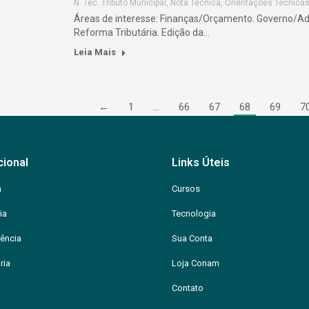
N. Tec. Tributo Municipal
,
Nota Técnica
,
Orientações Técnica
Áreas de interesse: Finanças/Orçamento. Governo/Admi
Reforma Tributária. Edição da…
Leia Mais
←
1
…
66
67
68
69
7
cional
Links Úteis
m
Cursos
ia
Tecnologia
ência
Sua Conta
ria
Loja Conam
Contato