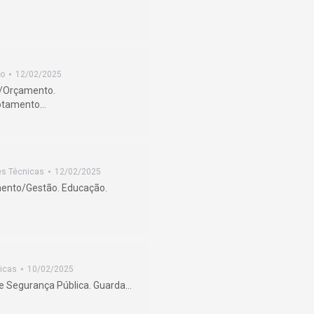
o
12/02/2025
s/Orçamento.
gotamento…
es Técnicas
12/02/2025
mento/Gestão. Educação.
icas
10/02/2025
 de Segurança Pública. Guarda…