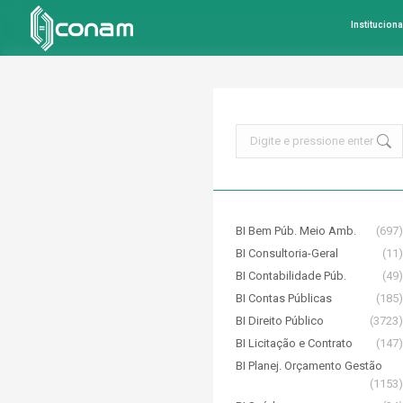
Instituciona
Search:
BI Bem Púb. Meio Amb.
(697)
BI Consultoria-Geral
(11)
BI Contabilidade Púb.
(49)
BI Contas Públicas
(185)
BI Direito Público
(3723)
BI Licitação e Contrato
(147)
BI Planej. Orçamento Gestão
(1153)