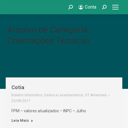
Conta
Search:
Search:
Arquivo de Categoria:
Orientações Técnicas
Cotia
Boletim Informativo
,
Dados e Levantamentos
,
OT Anteriores
22/08/2017
FPM – valores atualizados – INPC – Julho
Leia Mais