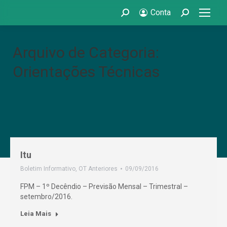
Conta
Search:
Search:
Arquivo de Categoria:
Orientações Técnicas
Itu
Boletim Informativo
,
OT Anteriores
09/09/2016
FPM – 1º Decêndio – Previsão Mensal – Trimestral –
setembro/2016.
Leia Mais