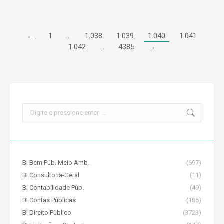
←
1
…
1.038
1.039
1.040
1.041
1.042
…
4385
→
Search:
BI Bem Púb. Meio Amb.
(697)
BI Consultoria-Geral
(11)
BI Contabilidade Púb.
(49)
BI Contas Públicas
(185)
BI Direito Público
(3723)