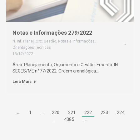
Notas e Informações 279/2022
N. Inf. Planej. Orç. Gestão
,
Notas e Informações
,
Orientações Técnicas
15/12/2022
Área: Planejamento, Orçamento e Gestão. Ementa: IN
SEGES/ME nº77/2022. Ordem cronológica…
Leia Mais
←
1
…
220
221
222
223
224
…
4385
→