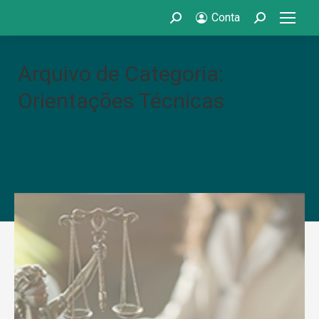
Conta
Search:
Search:
Arquivo de Categoria:
Orientações Técnicas