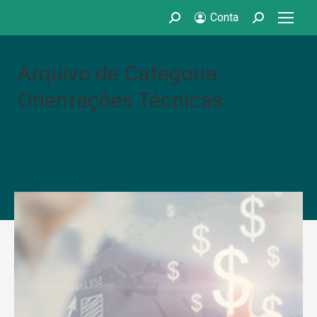
Conta
Search:
Search:
Arquivo de Categoria:
Orientações Técnicas