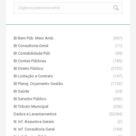
Search:
BI Bem Púb. Meio Amb.
(697)
BI Consultoria-Geral
(11)
BI Contabilidade Púb.
(49)
BI Contas Públicas
(185)
BI Direito Público
(3723)
BI Licitação e Contrato
(147)
BI Planej. Orçamento Gestão
(1153)
BI Saúde
(24)
BI Servidor Público
(283)
BI Tributo Municipal
(206)
Dados e Levantamentos
(52284)
N. Inf. Assuntos Gerais
(2)
N. Inf. Consultoria Geral
(169)