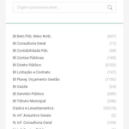
Search:
BI Bem Púb. Meio Amb.
(697)
BI Consultoria-Geral
(11)
BI Contabilidade Púb.
(49)
BI Contas Públicas
(185)
BI Direito Público
(3723)
BI Licitação e Contrato
(147)
BI Planej. Orçamento Gestão
(1153)
BI Saúde
(24)
BI Servidor Público
(283)
BI Tributo Municipal
(206)
Dados e Levantamentos
(52374)
N. Inf. Assuntos Gerais
(2)
N. Inf. Consultoria Geral
(169)