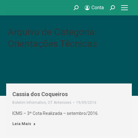
Conta
Search:
Search:
Arquivo de Categoria:
Orientações Técnicas
Cassia dos Coqueiros
Boletim Informativo
,
OT Anteriores
19/09/2016
ICMS – 3º Cota Realizada – setembro/2016.
Leia Mais