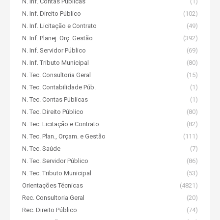
N. Inf. Contas Públicas
(1)
N. Inf. Direito Público
(102)
N. Inf. Licitação e Contrato
(49)
N. Inf. Planej. Orç. Gestão
(392)
N. Inf. Servidor Público
(69)
N. Inf. Tributo Municipal
(80)
N. Tec. Consultoria Geral
(15)
N. Tec. Contabilidade Púb.
(1)
N. Tec. Contas Públicas
(1)
N. Tec. Direito Público
(80)
N. Tec. Licitação e Contrato
(82)
N. Tec. Plan., Orçam. e Gestão
(111)
N. Tec. Saúde
(7)
N. Tec. Servidor Público
(86)
N. Tec. Tributo Municipal
(53)
Orientações Técnicas
(4821)
Rec. Consultoria Geral
(20)
Rec. Direito Público
(74)