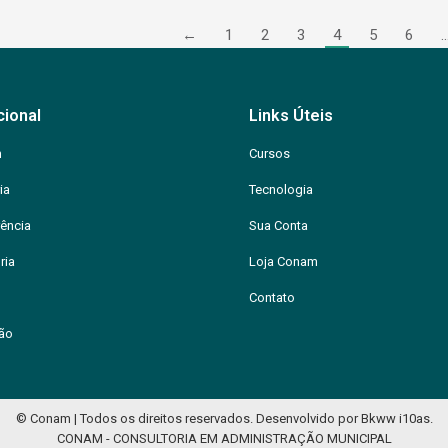
←
1
2
3
4
5
6
cional
Links Úteis
m
Cursos
ia
Tecnologia
ência
Sua Conta
ria
Loja Conam
Contato
ção
© Conam | Todos os direitos reservados.
Desenvolvido por
Bkww
i10as
.
CONAM - CONSULTORIA EM ADMINISTRAÇÃO MUNICIPAL