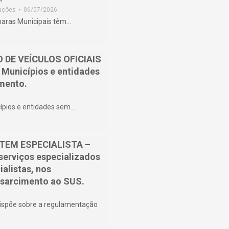
mações
06/07/2026
maras Municipais têm…
O DE VEÍCULOS OFICIAIS
a Municípios e entidades
imento.
cípios e entidades sem…
 TEM ESPECIALISTA –
 serviços especializados
alistas, nos
ssarcimento ao SUS.
põe sobre a regulamentação