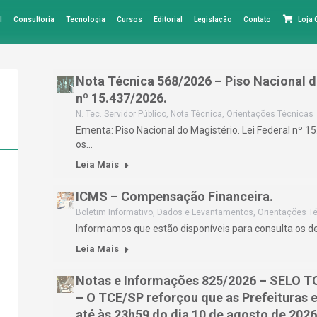
l
Consultoria
Tecnologia
Cursos
Editorial
Legislação
Contato
Loja
Nota Técnica 568/2026 – Piso Nacional d
nº 15.437/2026.
N. Tec. Servidor Público
,
Nota Técnica
,
Orientações Técnicas
Ementa: Piso Nacional do Magistério. Lei Federal nº 
os…
Leia Mais
ICMS – Compensação Financeira.
Boletim Informativo
,
Dados e Levantamentos
,
Orientações T
Informamos que estão disponíveis para consulta os 
Leia Mais
Notas e Informações 825/2026 – SELO 
– O TCE/SP reforçou que as Prefeituras
até às 23h59 do dia 10 de agosto de 2026