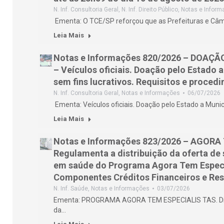
N. Inf. Consultoria Geral
,
N. Inf. Direito Público
,
Notas e Infor
Ementa: O TCE/SP reforçou que as Prefeituras e Câ
Leia Mais
Notas e Informações 820/2026 – DOAÇÃ
– Veículos oficiais. Doação pelo Estado 
sem fins lucrativos. Requisitos e proced
N. Inf. Consultoria Geral
,
Notas e Informações
06/07/2026
Ementa: Veículos oficiais. Doação pelo Estado a Muni
Leia Mais
Notas e Informações 823/2026 – AGORA
Regulamenta a distribuição da oferta de
em saúde do Programa Agora Tem Especi
Componentes Créditos Financeiros e Re
N. Inf. Saúde
,
Notas e Informações
03/07/2026
Ementa: PROGRAMA AGORA TEM ESPECIALIS TAS. Dis
da…