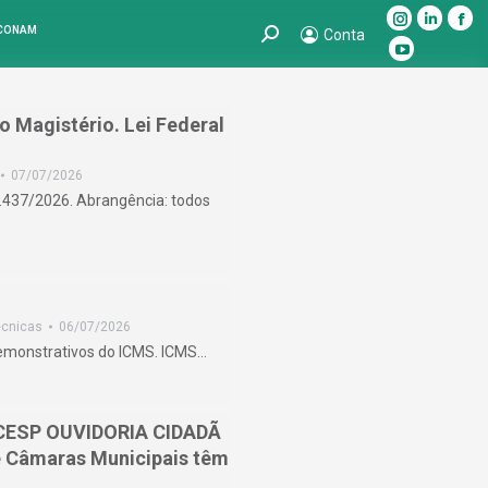
Instagram
Linkedin
Fac
 CONAM
Search:
Conta
page
page
pag
YouTube
opens
opens
ope
page
in
in
in
opens
o Magistério. Lei Federal
new
new
ne
in
window
window
win
new
07/07/2026
15.437/2026. Abrangência: todos
window
écnicas
06/07/2026
demonstrativos do ICMS. ICMS…
TCESP OUVIDORIA CIDADÃ
 e Câmaras Municipais têm
.