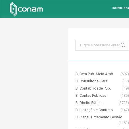
Instituciona
Search:
BI Bem Púb. Meio Amb.
(697)
BI Consultoria-Geral
(11)
BI Contabilidade Púb.
(49)
BI Contas Públicas
(185)
BI Direito Público
(3723)
BI Licitação e Contrato
(147)
BI Planej. Orçamento Gestão
(1153)