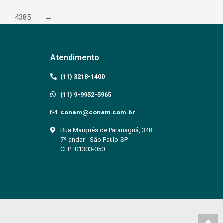
…
4385
→
Atendimento
(11) 3218-1400
(11) 9-9952-5965
conam@conam.com.br
Rua Marquês de Paranaguá, 348
7º andar - São Paulo-SP
CEP.: 01303-050