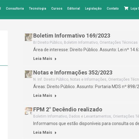
l
Consultoria
Tecnologia
Cursos
Editorial
Legislação
Contato
Loja
Boletim Informativo 169/2023
BI Direito Público
,
Boletim Informativo
,
Orientações Técnicas
Área de interesse: Direito Público. Assunto: Lei nº 14.
Leia Mais
Notas e Informações 352/2023
N. Inf. Direito Público
,
Notas e Informações
,
Orientações Técn
Áreas: Direito Público. Assunto: Portaria MDS nº 898/
Leia Mais
FPM 2° Decêndio realizado
Boletim Informativo
,
Dados e Levantamentos
,
Orientações T
Informamos que estão disponíveis para consulta os 
Leia Mais