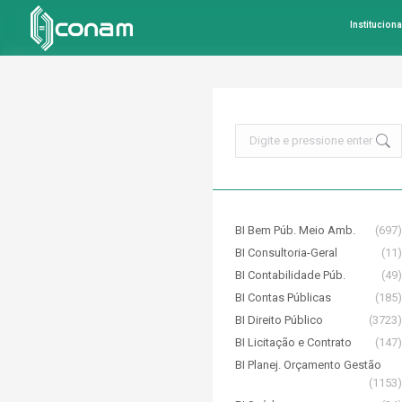
Instituciona
Search:
BI Bem Púb. Meio Amb.
(697)
BI Consultoria-Geral
(11)
BI Contabilidade Púb.
(49)
BI Contas Públicas
(185)
BI Direito Público
(3723)
BI Licitação e Contrato
(147)
BI Planej. Orçamento Gestão
(1153)