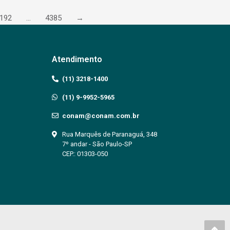
192
…
4385
→
Atendimento
(11) 3218-1400
(11) 9-9952-5965
conam@conam.com.br
Rua Marquês de Paranaguá, 348
7º andar - São Paulo-SP
CEP.: 01303-050