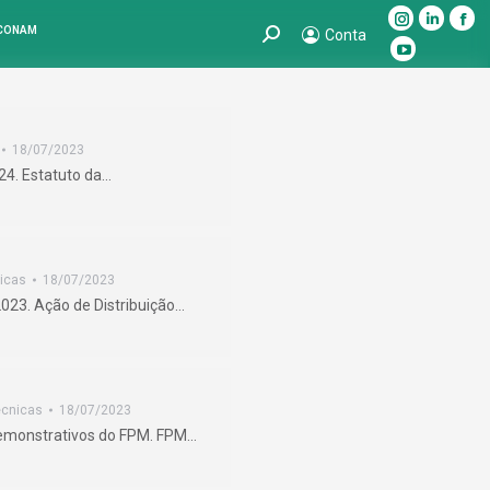
Instagram
Linkedin
Fac
 CONAM
Search:
Conta
page
page
pag
YouTube
opens
opens
ope
page
in
in
in
opens
new
new
ne
in
18/07/2023
window
window
win
new
624. Estatuto da…
window
icas
18/07/2023
2023. Ação de Distribuição…
écnicas
18/07/2023
demonstrativos do FPM. FPM…