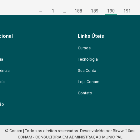
←
1
…
188
189
190
191
cional
Links Úteis
m
Cursos
ia
Tecnologia
ência
Sua Conta
ria
Loja Conam
Contato
ção
© Conam | Todos os direitos reservados.
Desenvolvido por
Bkww
i10as
.
CONAM - CONSULTORIA EM ADMINISTRAÇÃO MUNICIPAL