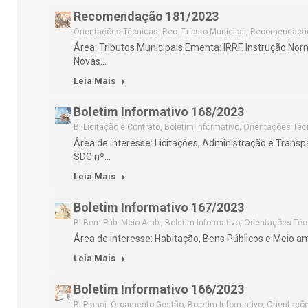
Recomendação 181/2023
Orientações Técnicas
,
Rec. Tributo Municipal
,
Recomendaçã
Área: Tributos Municipais Ementa: IRRF. Instrução Nor
Novas…
Leia Mais
Boletim Informativo 168/2023
BI Licitação e Contrato
,
Boletim Informativo
,
Orientações Téc
Área de interesse: Licitações, Administração e Trans
SDG nº…
Leia Mais
Boletim Informativo 167/2023
BI Bem Púb. Meio Amb.
,
Boletim Informativo
,
Orientações Téc
Área de interesse: Habitação, Bens Públicos e Meio a
Leia Mais
Boletim Informativo 166/2023
BI Planej. Orçamento Gestão
,
Boletim Informativo
,
Orientaçõ