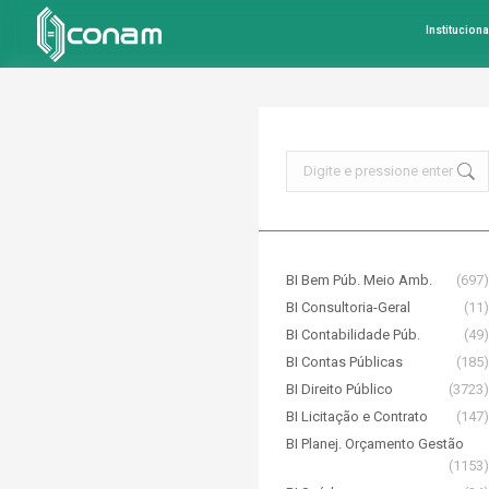
Instituciona
Search:
BI Bem Púb. Meio Amb.
(697)
BI Consultoria-Geral
(11)
BI Contabilidade Púb.
(49)
BI Contas Públicas
(185)
BI Direito Público
(3723)
BI Licitação e Contrato
(147)
BI Planej. Orçamento Gestão
(1153)