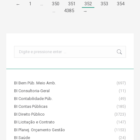
←
1
…
350
351
352
353
354
…
4385
→
Search:
BI Bem Púb. Meio Amb.
(697)
BI Consultoria-Geral
(11)
BI Contabilidade Púb.
(49)
BI Contas Públicas
(185)
BI Direito Público
(3723)
BI Licitação e Contrato
(147)
BI Planej. Orçamento Gestão
(1153)
BI Saúde
(24)