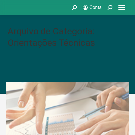
Conta
Search:
Search:
Arquivo de Categoria:
Orientações Técnicas