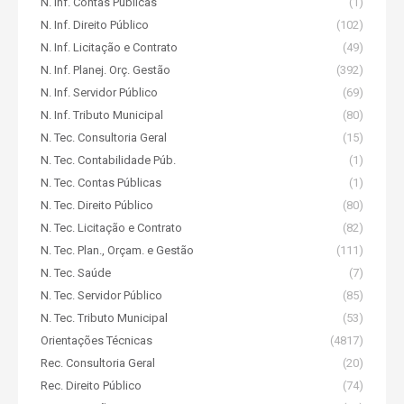
N. Inf. Contas Públicas
(1)
N. Inf. Direito Público
(102)
N. Inf. Licitação e Contrato
(49)
N. Inf. Planej. Orç. Gestão
(392)
N. Inf. Servidor Público
(69)
N. Inf. Tributo Municipal
(80)
N. Tec. Consultoria Geral
(15)
N. Tec. Contabilidade Púb.
(1)
N. Tec. Contas Públicas
(1)
N. Tec. Direito Público
(80)
N. Tec. Licitação e Contrato
(82)
N. Tec. Plan., Orçam. e Gestão
(111)
N. Tec. Saúde
(7)
N. Tec. Servidor Público
(85)
N. Tec. Tributo Municipal
(53)
Orientações Técnicas
(4817)
Rec. Consultoria Geral
(20)
Rec. Direito Público
(74)