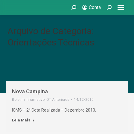
Conta
Search:
Search:
Arquivo de Categoria:
Orientações Técnicas
Nova Campina
Boletim Informativo
,
OT Anteriores
14/12/2010
ICMS – 2ª Cota Realizada – Dezembro 2010.
Leia Mais