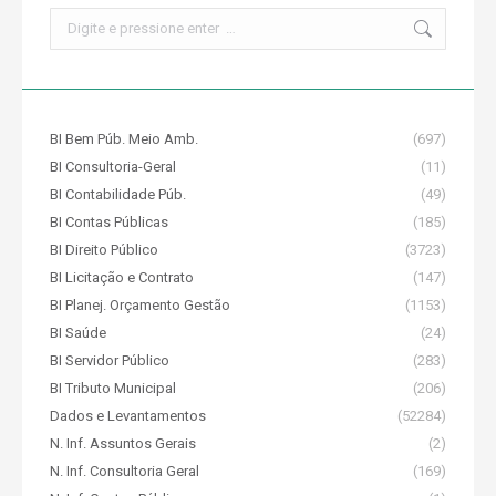
Search:
BI Bem Púb. Meio Amb.
(697)
BI Consultoria-Geral
(11)
BI Contabilidade Púb.
(49)
BI Contas Públicas
(185)
BI Direito Público
(3723)
BI Licitação e Contrato
(147)
BI Planej. Orçamento Gestão
(1153)
BI Saúde
(24)
BI Servidor Público
(283)
BI Tributo Municipal
(206)
Dados e Levantamentos
(52284)
N. Inf. Assuntos Gerais
(2)
N. Inf. Consultoria Geral
(169)