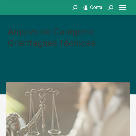
Conta
Search:
Search:
Arquivo de Categoria:
Orientações Técnicas