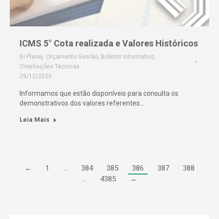
ICMS 5° Cota realizada e Valores Históricos
BI Planej. Orçamento Gestão
,
Boletim Informativo
,
Orientações Técnicas
29/12/2020
Informamos que estão disponíveis para consulta os
demonstrativos dos valores referentes…
Leia Mais
←
1
…
384
385
386
387
388
…
4385
→