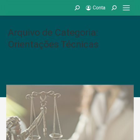
Conta
Search:
Search:
Arquivo de Categoria:
Orientações Técnicas