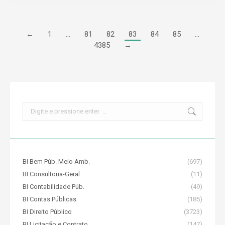
←
1
…
81
82
83
84
85
…
4385
→
Search:
BI Bem Púb. Meio Amb.
(697)
BI Consultoria-Geral
(11)
BI Contabilidade Púb.
(49)
BI Contas Públicas
(185)
BI Direito Público
(3723)
BI Licitação e Contrato
(147)