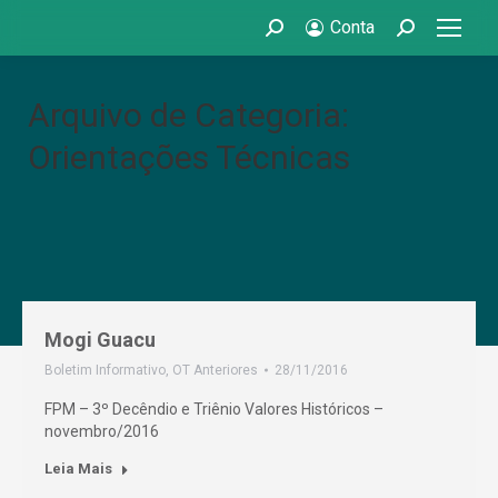
Conta
Search:
Search:
Arquivo de Categoria:
Orientações Técnicas
Mogi Guacu
Boletim Informativo
,
OT Anteriores
28/11/2016
FPM – 3º Decêndio e Triênio Valores Históricos –
novembro/2016
Leia Mais