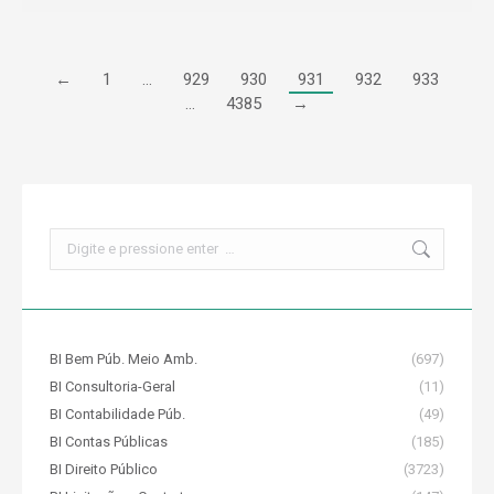
←
1
…
929
930
931
932
933
…
4385
→
Search:
BI Bem Púb. Meio Amb.
(697)
BI Consultoria-Geral
(11)
BI Contabilidade Púb.
(49)
BI Contas Públicas
(185)
BI Direito Público
(3723)