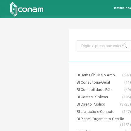
Instituciona
Search:
BI Bem Púb. Meio Amb.
(697)
BI Consultoria-Geral
(11)
BI Contabilidade Púb.
(49)
BI Contas Públicas
(185)
BI Direito Público
(3723)
BI Licitação e Contrato
(147)
BI Planej. Orçamento Gestão
(1153)