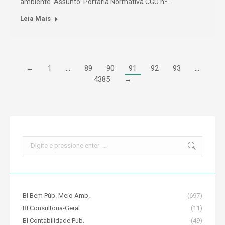
ambiente. Assunto: Portaria Normativa CGU nº…
Leia Mais
←
1
…
89
90
91
92
93
…
4385
→
Search:
BI Bem Púb. Meio Amb.
(697)
BI Consultoria-Geral
(11)
BI Contabilidade Púb.
(49)