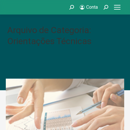
Conta
Search:
Search:
Arquivo de Categoria:
Orientações Técnicas