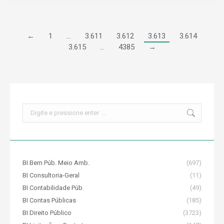
←
1
…
3.611
3.612
3.613
3.614
3.615
…
4385
→
Search:
BI Bem Púb. Meio Amb.
(697)
BI Consultoria-Geral
(11)
BI Contabilidade Púb.
(49)
BI Contas Públicas
(185)
BI Direito Público
(3723)