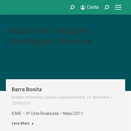
Conta
Search:
Search:
Arquivo de Categoria:
Orientações Técnicas
Barra Bonita
Boletim Informativo
,
Dados e Levantamentos
,
OT Anteriores
23/05/2011
ICMS – 4ª Cota Realizada – Maio/2011.
Leia Mais