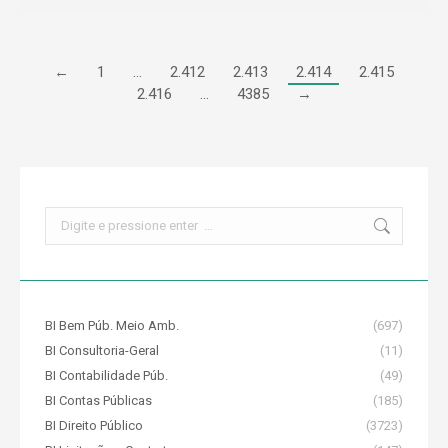
←
1
…
2.412
2.413
2.414
2.415
2.416
…
4385
→
Search:
BI Bem Púb. Meio Amb.
(697)
BI Consultoria-Geral
(11)
BI Contabilidade Púb.
(49)
BI Contas Públicas
(185)
BI Direito Público
(3723)