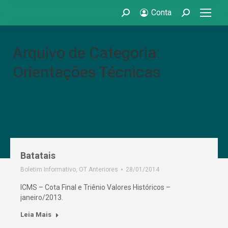
Conta
Search:
Search:
Arquivo de Categoria:
Orientações Técnicas
Batatais
Boletim Informativo
,
OT Anteriores
28/01/2014
ICMS – Cota Final e Triênio Valores Históricos –
janeiro/2013.
Leia Mais