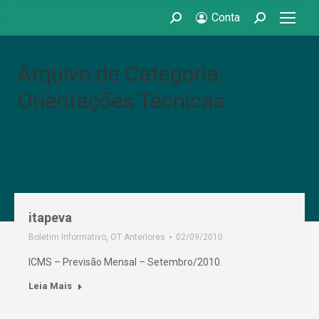
Conta
Search:
Search:
Arquivo de Categoria:
Orientações Técnicas
itapeva
Boletim Informativo
,
OT Anteriores
02/09/2010
ICMS – Previsão Mensal – Setembro/2010.
Leia Mais