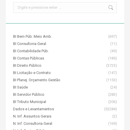
Search:
BI Bem Púb. Meio Amb.
(697)
BI Consultoria-Geral
(11)
BI Contabilidade Púb.
(49)
BI Contas Públicas
(185)
BI Direito Público
(3723)
BI Licitação e Contrato
(147)
BI Planej. Orçamento Gestão
(1153)
BI Saúde
(24)
BI Servidor Público
(283)
BI Tributo Municipal
(206)
Dados e Levantamentos
(52284)
N. Inf. Assuntos Gerais
(2)
N. Inf. Consultoria Geral
(169)