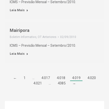
ICMS – Previsão Mensal – Setembro/2010.
Leia Mais
Mairipora
Boletim Informativo
,
OT Anteriores
02/09/2010
ICMS – Previsão Mensal – Setembro/2010.
Leia Mais
←
1
…
4.017
4.018
4.019
4.020
4.021
…
4385
→