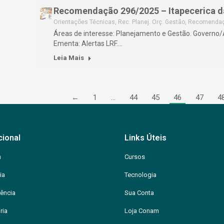
Recomendação 296/2025 – Itapecerica d
Orientações Técnicas
,
Rec. Planej. Orç. Gestão
,
Recomenda
Áreas de interesse: Planejamento e Gestão. Governo
Ementa: Alertas LRF.…
Leia Mais
←
1
…
44
45
46
47
4
cional
Links Úteis
m
Cursos
ia
Tecnologia
ência
Sua Conta
ria
Loja Conam