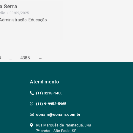
a Serra
ção
09/09/2025
/Administração. Educação
8
…
4385
→
Atendimento
(11) 3218-1400
(11) 9-9952-5965
conam@conam.com.br
Rua Marquês de Paranaguá, 348
7º andar - São Paulo-SP