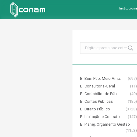
Instituciona
Search:
BI Bem Púb. Meio Amb.
(697)
BI Consultoria-Geral
(11)
BI Contabilidade Púb.
(49)
BI Contas Públicas
(185)
BI Direito Público
(3723)
BI Licitação e Contrato
(147)
BI Planej. Orçamento Gestão
(1153)