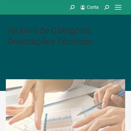
Conta
Search:
Search:
Arquivo de Categoria:
Orientações Técnicas