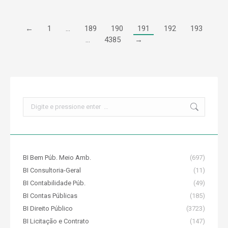
←
1
…
189
190
191
192
193
…
4385
→
Search:
BI Bem Púb. Meio Amb.
(697)
BI Consultoria-Geral
(11)
BI Contabilidade Púb.
(49)
BI Contas Públicas
(185)
BI Direito Público
(3723)
BI Licitação e Contrato
(147)