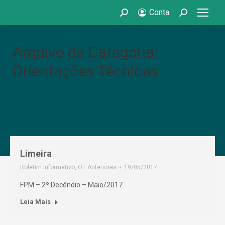
Conta
Search:
Search:
Arquivo de Categoria:
Orientações Técnicas
Limeira
Boletim Informativo
,
OT Anteriores
19/05/2017
FPM – 2º Decêndio – Maio/2017.
Leia Mais