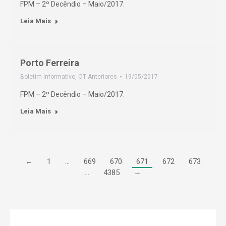
FPM – 2º Decêndio – Maio/2017.
Leia Mais
Porto Ferreira
Boletim Informativo
,
OT Anteriores
19/05/2017
FPM – 2º Decêndio – Maio/2017.
Leia Mais
←
1
…
669
670
671
672
673
…
4385
→