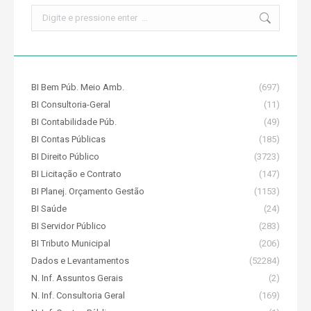
Search:
BI Bem Púb. Meio Amb.
(697)
BI Consultoria-Geral
(11)
BI Contabilidade Púb.
(49)
BI Contas Públicas
(185)
BI Direito Público
(3723)
BI Licitação e Contrato
(147)
BI Planej. Orçamento Gestão
(1153)
BI Saúde
(24)
BI Servidor Público
(283)
BI Tributo Municipal
(206)
Dados e Levantamentos
(52284)
N. Inf. Assuntos Gerais
(2)
N. Inf. Consultoria Geral
(169)