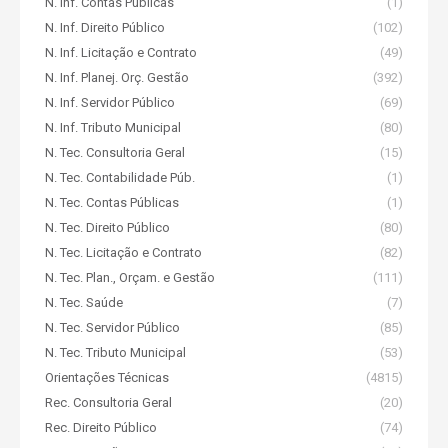
N. Inf. Contas Públicas
(1)
N. Inf. Direito Público
(102)
N. Inf. Licitação e Contrato
(49)
N. Inf. Planej. Orç. Gestão
(392)
N. Inf. Servidor Público
(69)
N. Inf. Tributo Municipal
(80)
N. Tec. Consultoria Geral
(15)
N. Tec. Contabilidade Púb.
(1)
N. Tec. Contas Públicas
(1)
N. Tec. Direito Público
(80)
N. Tec. Licitação e Contrato
(82)
N. Tec. Plan., Orçam. e Gestão
(111)
N. Tec. Saúde
(7)
N. Tec. Servidor Público
(85)
N. Tec. Tributo Municipal
(53)
Orientações Técnicas
(4815)
Rec. Consultoria Geral
(20)
Rec. Direito Público
(74)