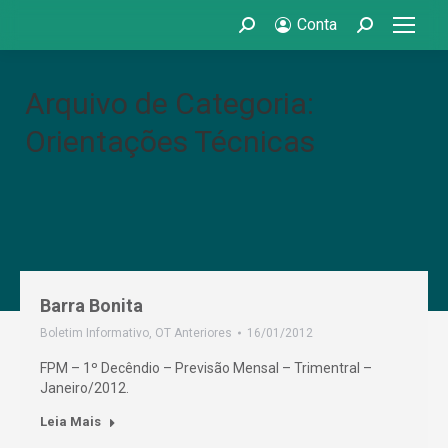
Conta
Search:
Search:
Arquivo de Categoria:
Orientações Técnicas
Barra Bonita
Boletim Informativo
,
OT Anteriores
16/01/2012
FPM – 1º Decêndio – Previsão Mensal – Trimentral –
Janeiro/2012.
Leia Mais