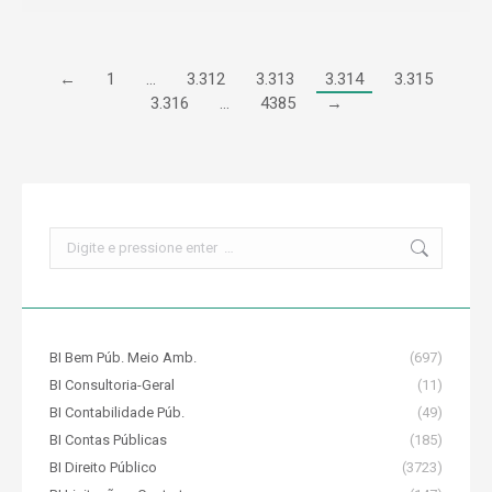
←
1
…
3.312
3.313
3.314
3.315
3.316
…
4385
→
Search:
BI Bem Púb. Meio Amb.
(697)
BI Consultoria-Geral
(11)
BI Contabilidade Púb.
(49)
BI Contas Públicas
(185)
BI Direito Público
(3723)