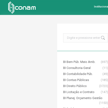
Instituciona
Search:
BI Bem Púb. Meio Amb.
(697)
BI Consultoria-Geral
(11)
BI Contabilidade Púb.
(49)
BI Contas Públicas
(185)
BI Direito Público
(3723)
BI Licitação e Contrato
(147)
BI Planej. Orçamento Gestão
(1153)