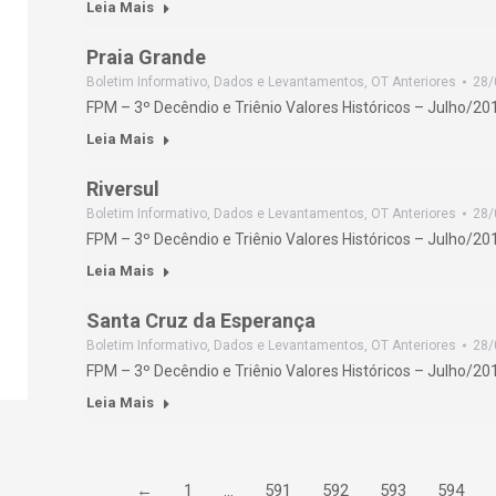
Leia Mais
Praia Grande
Boletim Informativo
,
Dados e Levantamentos
,
OT Anteriores
28/
FPM – 3º Decêndio e Triênio Valores Históricos – Julho/20
Leia Mais
Riversul
Boletim Informativo
,
Dados e Levantamentos
,
OT Anteriores
28/
FPM – 3º Decêndio e Triênio Valores Históricos – Julho/20
Leia Mais
Santa Cruz da Esperança
Boletim Informativo
,
Dados e Levantamentos
,
OT Anteriores
28/
FPM – 3º Decêndio e Triênio Valores Históricos – Julho/20
Leia Mais
←
1
…
591
592
593
594