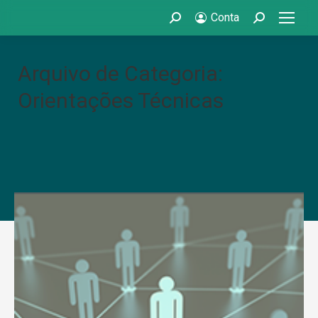
Conta
Search:
Search:
Arquivo de Categoria:
Orientações Técnicas