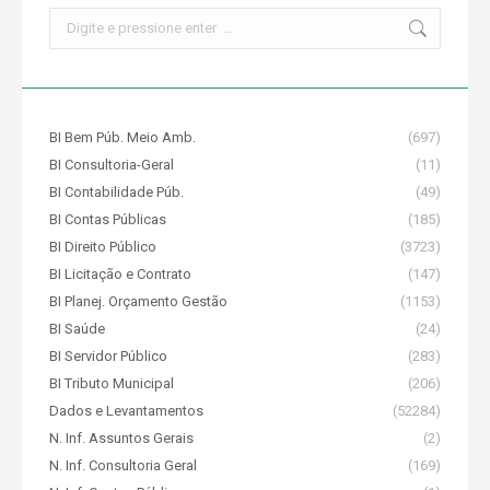
Search:
BI Bem Púb. Meio Amb.
(697)
BI Consultoria-Geral
(11)
BI Contabilidade Púb.
(49)
BI Contas Públicas
(185)
BI Direito Público
(3723)
BI Licitação e Contrato
(147)
BI Planej. Orçamento Gestão
(1153)
BI Saúde
(24)
BI Servidor Público
(283)
BI Tributo Municipal
(206)
Dados e Levantamentos
(52284)
N. Inf. Assuntos Gerais
(2)
N. Inf. Consultoria Geral
(169)