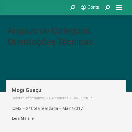
Conta
Search:
Search:
Arquivo de Categoria:
Orientações Técnicas
Mogi Guaçu
Boletim Informativo
,
OT Anteriores
08/05/2017
ICMS – 2ª Cota realizada – Maio/2017.
Leia Mais