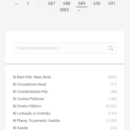
←
1
…
687
688
689
690
691
…
4385
→
Search:
BI Bem Púb. Meio Amb.
(697)
BI Consultoria-Geral
(11)
BI Contabilidade Púb.
(49)
BI Contas Públicas
(185)
BI Direito Público
(3723)
BI Licitação e Contrato
(147)
BI Planej. Orçamento Gestão
(1153)
BI Saúde
(24)