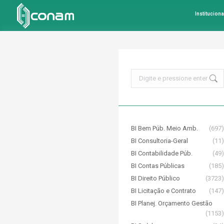
Instituciona
Search:
BI Bem Púb. Meio Amb.
(697)
BI Consultoria-Geral
(11)
BI Contabilidade Púb.
(49)
BI Contas Públicas
(185)
BI Direito Público
(3723)
BI Licitação e Contrato
(147)
BI Planej. Orçamento Gestão
(1153)