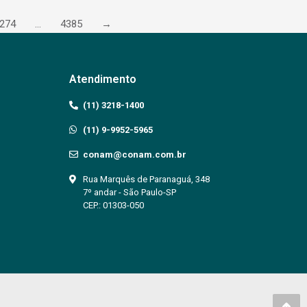
274
…
4385
→
Atendimento
(11) 3218-1400
(11) 9-9952-5965
conam@conam.com.br
Rua Marquês de Paranaguá, 348
7º andar - São Paulo-SP
CEP.: 01303-050