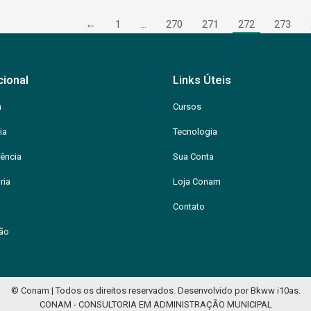
←
1
…
270
271
272
273
cional
Links Úteis
m
Cursos
ia
Tecnologia
ência
Sua Conta
ria
Loja Conam
Contato
ção
© Conam | Todos os direitos reservados.
Desenvolvido por
Bkww
i10as
.
CONAM - CONSULTORIA EM ADMINISTRAÇÃO MUNICIPAL