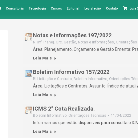
l
Consultoria
Tecnologia
Cursos
Editorial
Legislação
Contato
Loja
Notas e Informações 197/2022
N. Inf. Planej. Orç. Gestão
,
Notas e Informações
,
Orientações
Área: Planejamento, Orçamento e Gestão Ementa: Pr
Leia Mais
Boletim Informativo 157/2022
BI Licitação e Contrato
,
Boletim Informativo
,
Orientações Téc
Área: Licitações e Contratos. Assunto: Índice de atual
Leia Mais
ICMS 2° Cota Realizada.
Boletim Informativo
,
Orientações Técnicas
11/04/2022
Informamos que estão disponíveis para consulta o IC
Leia Mais