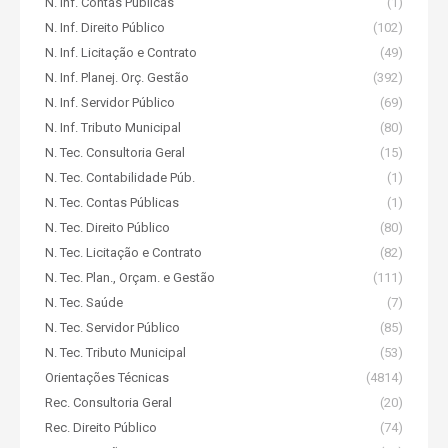
N. Inf. Contas Públicas
(1)
N. Inf. Direito Público
(102)
N. Inf. Licitação e Contrato
(49)
N. Inf. Planej. Orç. Gestão
(392)
N. Inf. Servidor Público
(69)
N. Inf. Tributo Municipal
(80)
N. Tec. Consultoria Geral
(15)
N. Tec. Contabilidade Púb.
(1)
N. Tec. Contas Públicas
(1)
N. Tec. Direito Público
(80)
N. Tec. Licitação e Contrato
(82)
N. Tec. Plan., Orçam. e Gestão
(111)
N. Tec. Saúde
(7)
N. Tec. Servidor Público
(85)
N. Tec. Tributo Municipal
(53)
Orientações Técnicas
(4814)
Rec. Consultoria Geral
(20)
Rec. Direito Público
(74)