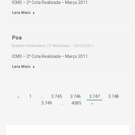
ICMS – 2ª Cota Realizada – Março 2011.
Leia Mais
Poa
Boletim Informativo
,
OT Anteriores
09/03/2011
ICMS – 2ª Cota Realizada – Março 2011.
Leia Mais
←
1
…
3.745
3.746
3.747
3.748
3.749
…
4385
→