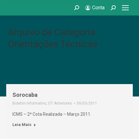
Conta
Search:
Search:
Arquivo de Categoria:
Orientações Técnicas
Sorocaba
Boletim Informativo
,
OT Anteriores
09/03/2011
ICMS – 2ª Cota Realizada – Março 2011.
Leia Mais