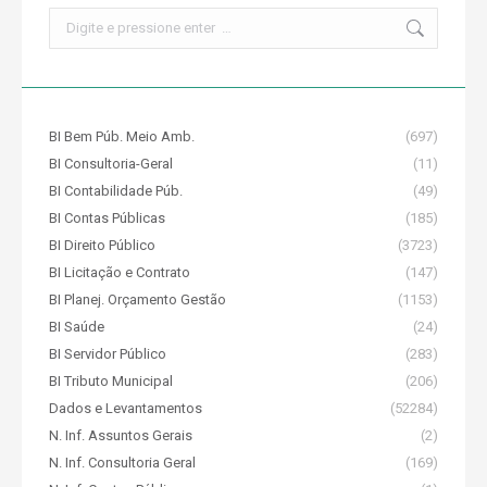
Search:
BI Bem Púb. Meio Amb.
(697)
BI Consultoria-Geral
(11)
BI Contabilidade Púb.
(49)
BI Contas Públicas
(185)
BI Direito Público
(3723)
BI Licitação e Contrato
(147)
BI Planej. Orçamento Gestão
(1153)
BI Saúde
(24)
BI Servidor Público
(283)
BI Tributo Municipal
(206)
Dados e Levantamentos
(52284)
N. Inf. Assuntos Gerais
(2)
N. Inf. Consultoria Geral
(169)