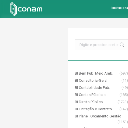
Instituciona
Search:
BI Bem Púb. Meio Amb.
(697)
BI Consultoria-Geral
(11)
BI Contabilidade Púb.
(49)
BI Contas Públicas
(185)
BI Direito Público
(3723)
BI Licitação e Contrato
(147)
BI Planej. Orçamento Gestão
(1153)