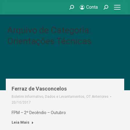
Conta
Search:
Search:
Arquivo de Categoria:
Orientações Técnicas
Ferraz de Vasconcelos
Boletim Informativo
,
Dados e Levantamentos
,
OT Anteriores
20/10/2017
FPM – 2º Decêndio – Outubro
Leia Mais