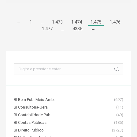
←
1
…
1.473
1.474
1.475
1.476
1.477
…
4385
→
Search:
BI Bem Púb. Meio Amb.
(697)
BI Consultoria-Geral
(11)
BI Contabilidade Púb.
(49)
BI Contas Públicas
(185)
BI Direito Público
(3723)