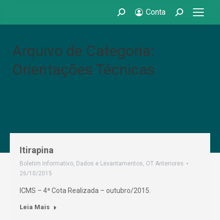
Conta
Search:
Search:
Arquivo de Categoria:
Orientações Técnicas
Itirapina
Boletim Informativo
,
Dados e Levantamentos
,
OT Anteriores
26/10/2015
ICMS – 4ª Cota Realizada – outubro/2015.
Leia Mais